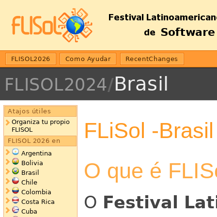
FLISOL2026
Como Ayudar
RecentChanges
Brasil
FLISOL2024
/
Atajos útiles
FLiSol -Brasil
Organiza tu propio
FLISOL
FLISOL 2026 en
Argentina
O que é FLIS
Bolivia
Brasil
Chile
Colombia
O
Festival La
Costa Rica
Cuba