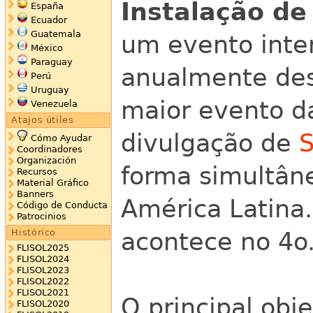
Instalação de
España
Ecuador
Guatemala
um evento inter
México
Paraguay
anualmente des
Perú
Uruguay
maior evento d
Venezuela
Atajos útiles
divulgação de
S
Cómo Ayudar
Coordinadores
Organización
forma simultân
Recursos
Material Gráfico
Banners
América Latina
Código de Conducta
Patrocinios
Histórico
acontece no 4o.
FLISOL2025
FLISOL2024
FLISOL2023
FLISOL2022
FLISOL2021
O principal obj
FLISOL2020