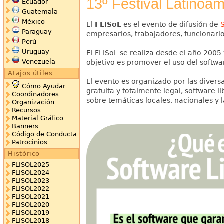
13º Festival Latinoam
Ecuador
Guatemala
México
El
FLISoL
es el evento de difusión de
Paraguay
empresarios, trabajadores, funcionari
Perú
Uruguay
El FLISoL se realiza desde el año 2005
Venezuela
objetivo es promover el uso del softwar
Atajos útiles
El evento es organizado por las diver
Cómo Ayudar
gratuita y totalmente legal, software l
Coordinadores
sobre temáticas locales, nacionales y 
Organización
Recursos
Material Gráfico
Banners
Código de Conducta
Patrocinios
Histórico
FLISOL2025
FLISOL2024
FLISOL2023
FLISOL2022
FLISOL2021
FLISOL2020
FLISOL2019
FLISOL2018