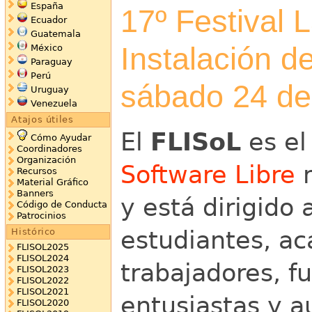
España
17º Festival 
Ecuador
Guatemala
Instalación d
México
Paraguay
Perú
sábado 24 de 
Uruguay
Venezuela
Atajos útiles
El
FLISoL
es el
Cómo Ayudar
Coordinadores
Organización
Software Libre
m
Recursos
Material Gráfico
Banners
y está dirigido 
Código de Conducta
Patrocinios
estudiantes, a
Histórico
FLISOL2025
FLISOL2024
trabajadores, fu
FLISOL2023
FLISOL2022
FLISOL2021
entusiastas y 
FLISOL2020