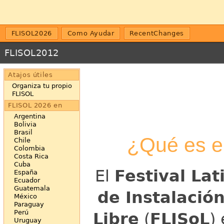
FLISOL2026
Como Ayudar
RecentChanges
FLISOL2012
Atajos útiles
Organiza tu propio
FLISOL
FLISOL 2026 en
Argentina
Bolivia
Brasil
¿Qué es e
Chile
Colombia
Costa Rica
Cuba
El
Festival La
España
Ecuador
Guatemala
de Instalació
México
Paraguay
Perú
Libre
(
FLISoL
)
Uruguay