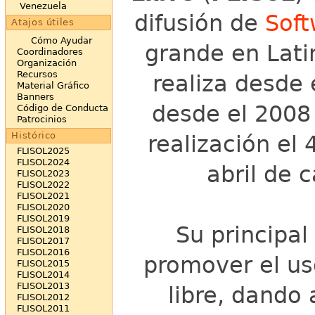
Venezuela
difusión de
Soft
Atajos útiles
Cómo Ayudar
grande en Lati
Coordinadores
Organización
Recursos
realiza desde 
Material Gráfico
Banners
desde el 2008
Código de Conducta
Patrocinios
Histórico
realización el
FLISOL2025
FLISOL2024
abril de 
FLISOL2023
FLISOL2022
FLISOL2021
FLISOL2020
FLISOL2019
Su principal
FLISOL2018
FLISOL2017
FLISOL2016
promover el us
FLISOL2015
FLISOL2014
FLISOL2013
libre, dando 
FLISOL2012
FLISOL2011