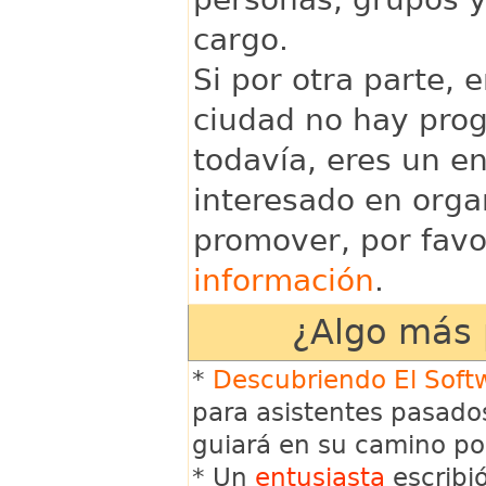
cargo.
Si por otra parte, e
ciudad no hay pro
todavía, eres un en
interesado en orga
promover, por favo
información
.
¿Algo más 
*
Descubriendo El Softw
para asistentes pasados
guiará en su camino p
* Un
entusiasta
escribi