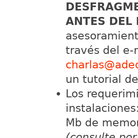
DESFRAGME
ANTES DEL
asesoramient
través del e-
charlas@adec
un tutorial d
Los requerim
instalaciones
Mb de memori
(consulte por