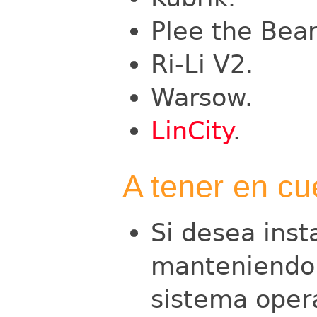
Plee the Bear
Ri-Li V2.
Warsow.
LinCity
.
A tener en cue
Si desea ins
manteniendo
sistema oper