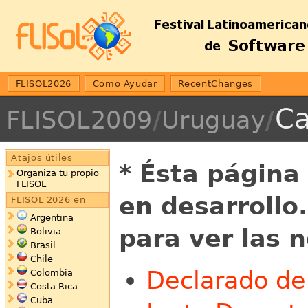
FLISOL2026
Como Ayudar
RecentChanges
C
FLISOL2009
/
Uruguay
/
Atajos útiles
* Ésta página
Organiza tu propio
FLISOL
en desarrollo
FLISOL 2026 en
Argentina
para ver las 
Bolivia
Brasil
Chile
Declarado de
Colombia
Costa Rica
Cuba