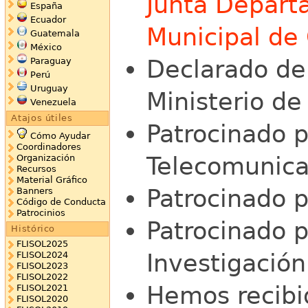
Junta Depart
España
Ecuador
Municipal de 
Guatemala
México
Declarado de 
Paraguay
Perú
Uruguay
Ministerio de
Venezuela
Atajos útiles
Patrocinado 
Cómo Ayudar
Coordinadores
Telecomunica
Organización
Recursos
Material Gráfico
Patrocinado p
Banners
Código de Conducta
Patrocinios
Patrocinado p
Histórico
FLISOL2025
Investigación
FLISOL2024
FLISOL2023
FLISOL2022
Hemos recibi
FLISOL2021
FLISOL2020