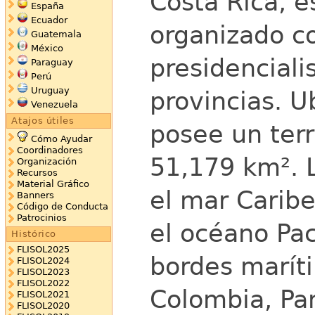
Costa Rica, 
España
Ecuador
organizado c
Guatemala
México
presidenciali
Paraguay
Perú
Uruguay
provincias. U
Venezuela
Atajos útiles
posee un terr
Cómo Ayudar
Coordinadores
51,179 km². L
Organización
Recursos
Material Gráfico
el mar Caribe
Banners
Código de Conducta
Patrocinios
el océano Pac
Histórico
FLISOL2025
bordes maríti
FLISOL2024
FLISOL2023
FLISOL2022
Colombia, Pa
FLISOL2021
FLISOL2020