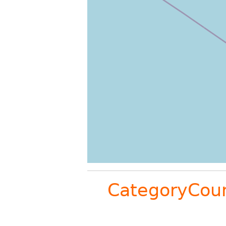
CategoryCou