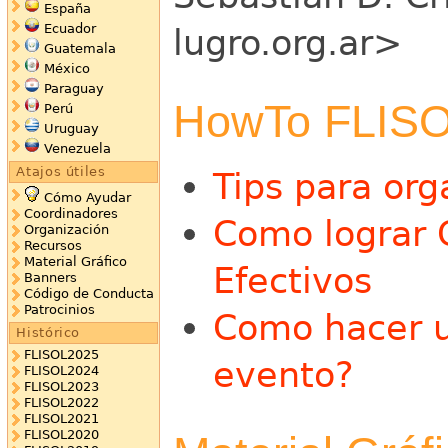
España
Ecuador
lugro.org.ar>
Guatemala
México
Paraguay
HowTo FLIS
Perú
Uruguay
Venezuela
Atajos útiles
Tips para org
Cómo Ayudar
Coordinadores
Como lograr 
Organización
Recursos
Material Gráfico
Efectivos
Banners
Código de Conducta
Patrocinios
Como hacer u
Histórico
FLISOL2025
evento?
FLISOL2024
FLISOL2023
FLISOL2022
FLISOL2021
FLISOL2020