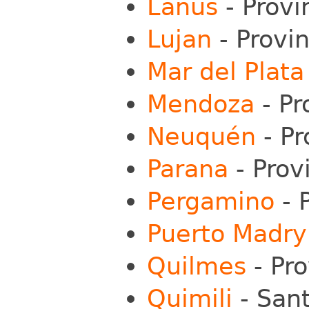
Lanus
- Provi
Lujan
- Provi
Mar del Plata
Mendoza
- Pr
Neuquén
- Pr
Parana
- Prov
Pergamino
- 
Puerto Madry
Quilmes
- Pro
Quimili
- Sant