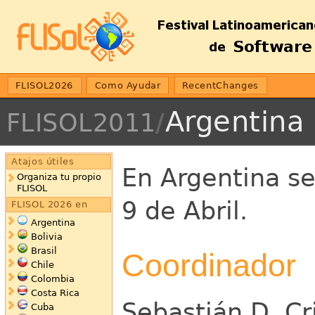
FLISOL2026
Como Ayudar
RecentChanges
Argentina
FLISOL2011
/
Atajos útiles
En Argentina se
Organiza tu propio
FLISOL
9 de Abril.
FLISOL 2026 en
Argentina
Bolivia
Brasil
Coordinador
Chile
Colombia
Costa Rica
Sebastián D. Cr
Cuba