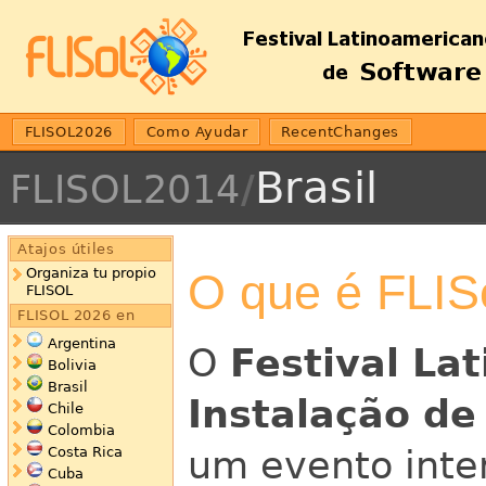
FLISOL2026
Como Ayudar
RecentChanges
Brasil
FLISOL2014
/
Atajos útiles
O que é FLIS
Organiza tu propio
FLISOL
FLISOL 2026 en
Argentina
O
Festival La
Bolivia
Brasil
Instalação de
Chile
Colombia
um evento inter
Costa Rica
Cuba