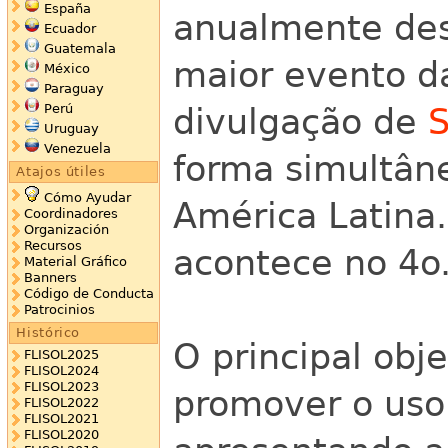
España
anualmente des
Ecuador
Guatemala
maior evento d
México
Paraguay
Perú
divulgação de
S
Uruguay
Venezuela
forma simultân
Atajos útiles
Cómo Ayudar
América Latina
Coordinadores
Organización
Recursos
acontece no 4o.
Material Gráfico
Banners
Código de Conducta
Patrocinios
Histórico
O principal obj
FLISOL2025
FLISOL2024
FLISOL2023
promover o uso 
FLISOL2022
FLISOL2021
FLISOL2020