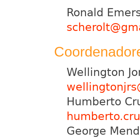
Ronald Emers
scherolt@gm
Coordenador
Wellington J
wellingtonjr
Humberto Cr
humberto.cr
George Mend