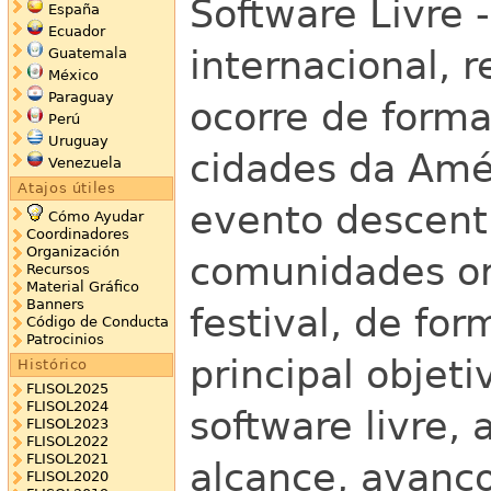
Software Livre 
España
Ecuador
internacional, 
Guatemala
México
Paraguay
ocorre de form
Perú
Uruguay
cidades da Amé
Venezuela
Atajos útiles
evento descentr
Cómo Ayudar
Coordinadores
Organización
comunidades or
Recursos
Material Gráfico
Banners
festival, de fo
Código de Conducta
Patrocinios
principal objet
Histórico
FLISOL2025
FLISOL2024
software livre, 
FLISOL2023
FLISOL2022
FLISOL2021
alcance, avanç
FLISOL2020