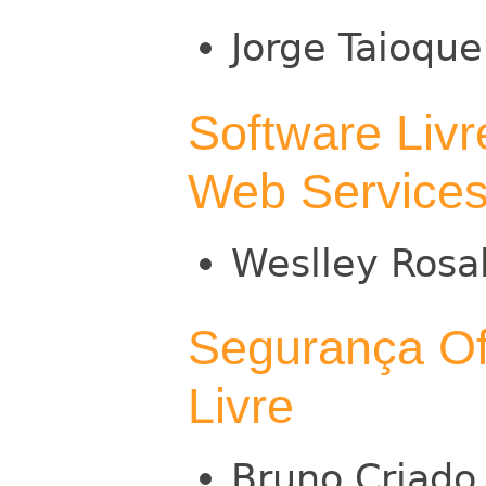
Jorge Taioque
Software Liv
Web Service
Weslley Rosa
Segurança Of
Livre
Bruno Criado