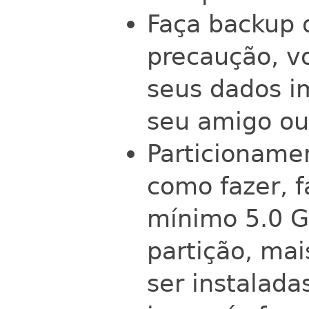
Faça backup 
precaução, v
seus dados i
seu amigo o
Particioname
como fazer, 
mínimo 5.0 G
partição, mai
ser instalada