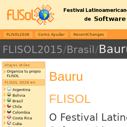
FLISOL2026
Como Ayudar
RecentChanges
Baur
FLISOL2015
/
Brasil
/
Atajos útiles
Bauru
Organiza tu propio
FLISOL
FLISOL 2026 en
Argentina
FLISOL
Bolivia
Brasil
Chile
Colombia
O Festival Lati
Costa Rica
Cuba