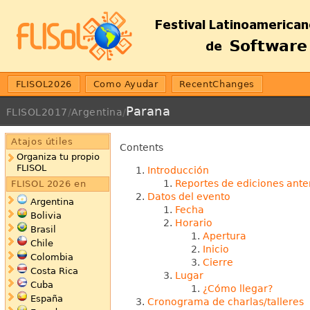
FLISOL2026
Como Ayudar
RecentChanges
Parana
FLISOL2017
/
Argentina
/
Atajos útiles
Contents
Organiza tu propio
FLISOL
Introducción
Reportes de ediciones ante
FLISOL 2026 en
Datos del evento
Argentina
Fecha
Bolivia
Horario
Brasil
Apertura
Chile
Inicio
Colombia
Cierre
Costa Rica
Lugar
Cuba
¿Cómo llegar?
España
Cronograma de charlas/talleres