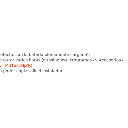
defecto, con la batería plenamente cargada')
e durar varias horas (en Windows: Programas -> Accesorios -
?v=Md1usCNjZIQ
poder copiar allí el instalador