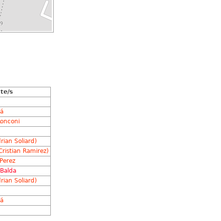
te/s
á
Ronconi
rian Soliard)
(Cristian Ramirez)
 Perez
 Balda
rian Soliard)
á