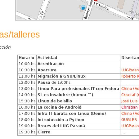
s/talleres
cción
Horario
Actividad
Disertan
10:00 hs
Acreditación
10:30 hs
Apertura
LUGParan
11:00 hs
Migración a GNU/Linux
Roberto 
12:00 hs
Pausa
de 1:00hs.
13:00 hs
Linux Para profesionales IT con Fedora
Chino (Ad
14:30 hs
SL es insalubre (humor ™)
Criscraf 
15:30 hs
Linux de bolsillo
José Luis
16:00 hs
La cocina de Android
Christian
17:00 hs
Infra IT barata con Linux (Demo)
Chino (Ad
18:00 hs
Introducción a Python
GUGLER
19:00 hs
Brotes del LUG Paraná
LUGParan
19:30 hs
Cierre
...