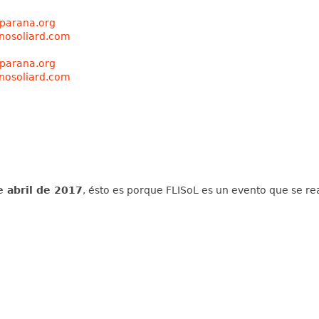
gparana.org
inosoliard.com
gparana.org
inosoliard.com
 abril de 2017
, ésto es porque FLISoL es un evento que se r