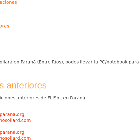
laciones
ores
llará en Paraná (Entre Ríos), podes llevar tu PC/notebook para
s anteriores
iciones anteriores de FLISoL en Paraná
gparana.org
inosoliard.com
gparana.org
inosoliard.com