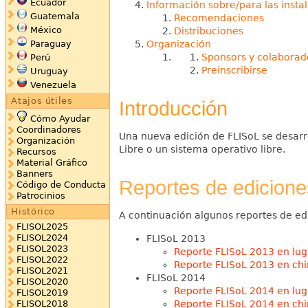
Ecuador
Información sobre/para las insta
Guatemala
Recomendaciones
México
Distribuciones
Organización
Paraguay
Sponsors y colaborad
Perú
Preinscribirse
Uruguay
Venezuela
Atajos útiles
Introducción
Cómo Ayudar
Coordinadores
Una nueva edición de FLISoL se desarro
Organización
Libre o un sistema operativo libre.
Recursos
Material Gráfico
Banners
Reportes de edicione
Código de Conducta
Patrocinios
Histórico
A continuación algunos reportes de ed
FLISOL2025
FLISOL2024
FLISoL 2013
FLISOL2023
Reporte FLISoL 2013 en lu
FLISOL2022
Reporte FLISoL 2013 en ch
FLISOL2021
FLISoL 2014
FLISOL2020
Reporte FLISoL 2014 en lu
FLISOL2019
Reporte FLISoL 2014 en ch
FLISOL2018