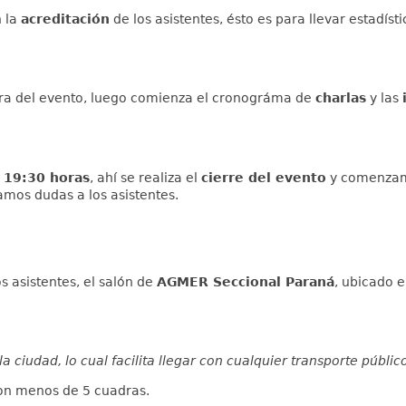
 la
acreditación
de los asistentes, ésto es para llevar estadíst
ura del evento, luego comienza el cronográma de
charlas
y las
s
19:30 horas
, ahí se realiza el
cierre del evento
y comenzamo
amos dudas a los asistentes.
os asistentes, el salón de
AGMER Seccional Paraná
, ubicado 
la ciudad, lo cual facilita llegar con cualquier transporte públic
on menos de 5 cuadras.