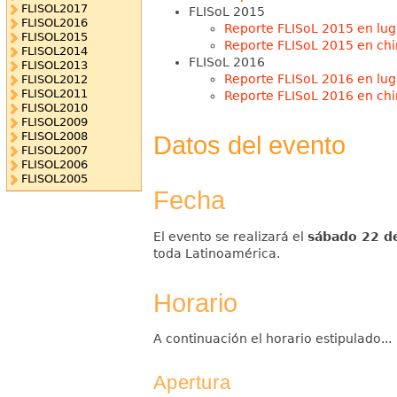
FLISOL2017
FLISoL 2015
FLISOL2016
Reporte FLISoL 2015 en lu
FLISOL2015
Reporte FLISoL 2015 en ch
FLISOL2014
FLISoL 2016
FLISOL2013
Reporte FLISoL 2016 en lu
FLISOL2012
FLISOL2011
Reporte FLISoL 2016 en ch
FLISOL2010
FLISOL2009
FLISOL2008
Datos del evento
FLISOL2007
FLISOL2006
FLISOL2005
Fecha
El evento se realizará el
sábado 22 de
toda Latinoamérica.
Horario
A continuación el horario estipulado...
Apertura