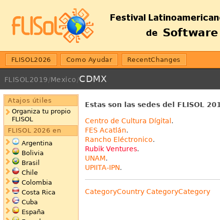
FLISOL2026
Como Ayudar
RecentChanges
CDMX
FLISOL2019
/
Mexico
/
Atajos útiles
Estas son las sedes del FLISOL 2
Organiza tu propio
FLISOL
Centro de Cultura Dígital
.
FES Acatlán
.
FLISOL 2026 en
Rancho Eléctronico
.
Argentina
Rubik Ventures
.
Bolivia
UNAM
.
Brasil
UPIITA-IPN
.
Chile
Colombia
CategoryCountry
CategoryCategory
Costa Rica
Cuba
España