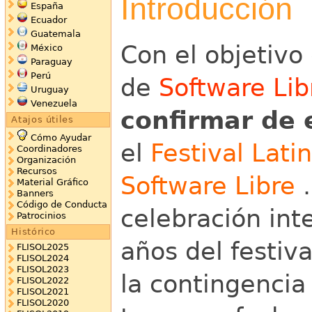
Introducción
España
Ecuador
Guatemala
Con el objetivo
México
Paraguay
Perú
de
Software Lib
Uruguay
Venezuela
confirmar de 
Atajos útiles
Cómo Ayudar
el
Festival Lati
Coordinadores
Organización
Recursos
Software Libre
.
Material Gráfico
Banners
Código de Conducta
celebración int
Patrocinios
Histórico
años del festiva
FLISOL2025
FLISOL2024
FLISOL2023
la contingencia
FLISOL2022
FLISOL2021
FLISOL2020