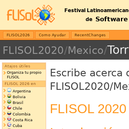
FLISOL2026
Como Ayudar
RecentChanges
Tor
FLISOL2020
/
Mexico
/
Atajos útiles
Escribe acerca 
Organiza tu propio
FLISOL
FLISOL2020/Mex
FLISOL 2026 en
Argentina
Bolivia
Brasil
FLISOL 2020 
Chile
Colombia
Costa Rica
Cuba