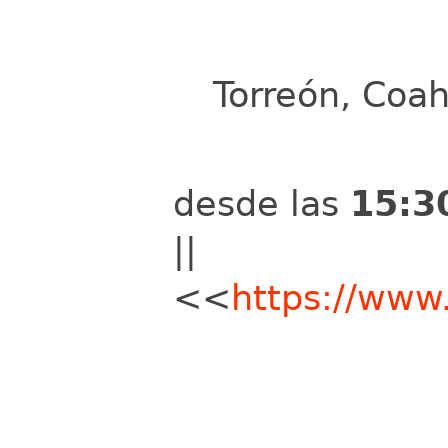
Torreón, Coah
desde las
15:3
||
<<
https://ww