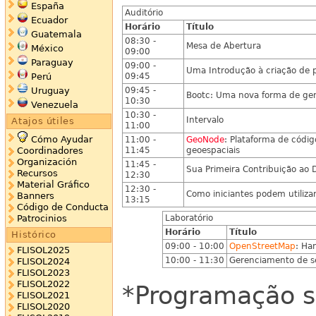
España
Auditório
Ecuador
Horário
Título
Guatemala
08:30 -
Mesa de Abertura
México
09:00
Paraguay
09:00 -
Uma Introdução à criação de
09:45
Perú
09:45 -
Uruguay
Bootc: Uma nova forma de ger
10:30
Venezuela
10:30 -
Intervalo
Atajos útiles
11:00
Cómo Ayudar
11:00 -
GeoNode
: Plataforma de códi
11:45
geoespaciais
Coordinadores
Organización
11:45 -
Sua Primeira Contribuição ao 
Recursos
12:30
Material Gráfico
12:30 -
Como iniciantes podem utiliza
Banners
13:15
Código de Conducta
Patrocinios
Laboratório
Horário
Título
Histórico
09:00 - 10:00
OpenStreetMap
: Ha
FLISOL2025
10:00 - 11:30
Gerenciamento de se
FLISOL2024
FLISOL2023
FLISOL2022
*Programação su
FLISOL2021
FLISOL2020