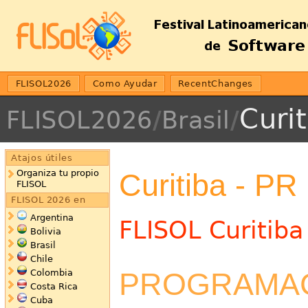
FLISOL2026
Como Ayudar
RecentChanges
Curi
FLISOL2026
/
Brasil
/
Atajos útiles
Curitiba - PR
Organiza tu propio
FLISOL
FLISOL 2026 en
Argentina
FLISOL Curitiba
Bolivia
Brasil
Chile
PROGRAMA
Colombia
Costa Rica
Cuba