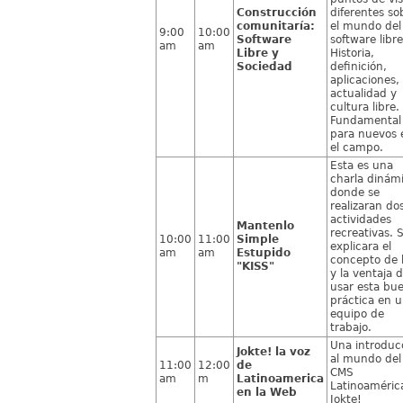
Construcción
diferentes so
comunitaría:
el mundo del
9:00
10:00
Software
software libre
am
am
Libre y
Historia,
Sociedad
definición,
aplicaciones,
actualidad y
cultura libre.
Fundamental
para nuevos 
el campo.
Esta es una
charla dinámi
donde se
realizaran do
actividades
Mantenlo
recreativas. 
10:00
11:00
Simple
explicara el
am
am
Estupido
concepto de 
"KISS"
y la ventaja 
usar esta bu
práctica en 
equipo de
trabajo.
Una introduc
Jokte! la voz
al mundo del
11:00
12:00
de
CMS
am
m
Latinoamerica
Latinoaméric
en la Web
Jokte!