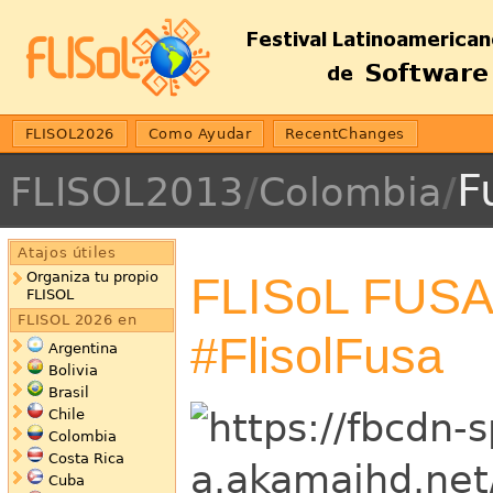
FLISOL2026
Como Ayudar
RecentChanges
F
FLISOL2013
/
Colombia
/
Atajos útiles
FLISoL FUS
Organiza tu propio
FLISOL
FLISOL 2026 en
#FlisolFusa
Argentina
Bolivia
Brasil
Chile
Colombia
Costa Rica
Cuba