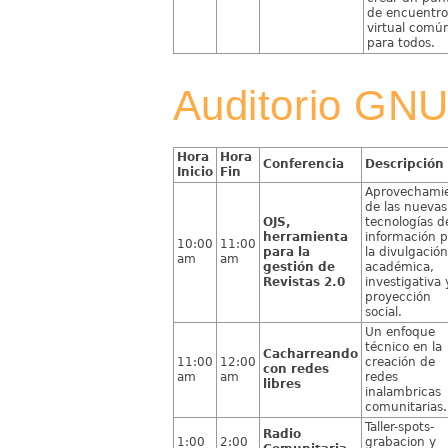
de encuentro
virtual comú
para todos.
Auditorio GN
Hora
Hora
Conferencia
Descripción
Inicio
Fin
Aprovechami
de las nuevas
OJS,
tecnologías de
herramienta
información p
10:00
11:00
para la
la divulgación
am
am
gestión de
académica,
Revistas 2.0
investigativa 
proyección
social.
Un enfoque
técnico en la
Cacharreando
11:00
12:00
creación de
con redes
am
am
redes
libres
inalambricas
comunitarias.
Taller-spots-
Radio
1:00
2:00
grabacion y