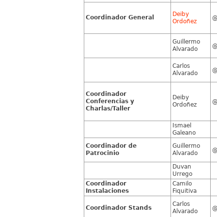
Deiby
Coordinador General
Ordoñez
Guillermo
@
Alvarado
Carlos
@
Alvarado
Coordinador
Deiby
Conferencias y
Ordoñez
Charlas/Taller
Ismael
Galeano
Coordinador de
Guillermo
@
Patrocinio
Alvarado
Duvan
Urrego
Coordinador
Camilo
Instalaciones
Fiquitiva
Carlos
Coordinador Stands
@
Alvarado