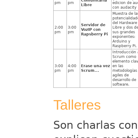
Comunitaria
pm
pm
edicion de au
Libre
con audacity
Muestra de la
potencialidad
del Hardware
Servidor de
2:00
3:00
Libre y dos d
VozIP con
pm
pm
sus grandes
Rapsberry Pi
exponentes:
Arduino y
Raspberry Pi.
Introducción 
Scrum como
elemento cla
3:00
4:00
Erase una vez
en las
pm
pm
Scrum...
metodologías
agiles de
desarrollo de
software.
Talleres
Son charlas co