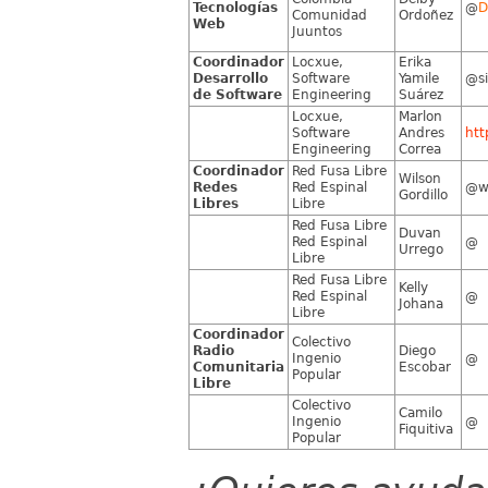
Tecnologías
@
D
Comunidad
Ordoñez
Web
Juuntos
Coordinador
Locxue,
Erika
Desarrollo
Software
Yamile
@s
de Software
Engineering
Suárez
Locxue,
Marlon
Software
Andres
htt
Engineering
Correa
Coordinador
Red Fusa Libre
Wilson
Redes
Red Espinal
@wi
Gordillo
Libres
Libre
Red Fusa Libre
Duvan
Red Espinal
@
Urrego
Libre
Red Fusa Libre
Kelly
Red Espinal
@
Johana
Libre
Coordinador
Colectivo
Radio
Diego
Ingenio
@
Comunitaria
Escobar
Popular
Libre
Colectivo
Camilo
Ingenio
@
Fiquitiva
Popular