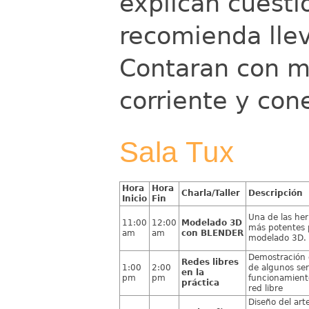
explican cuesti
recomienda llev
Contaran con me
corriente y con
Sala Tux
Hora
Hora
Charla/Taller
Descripción
Inicio
Fin
Una de las he
11:00
12:00
Modelado 3D
más potentes 
am
am
con BLENDER
modelado 3D.
Demostración 
Redes libres
1:00
2:00
de algunos ser
en la
pm
pm
funcionamient
práctica
red libre
Diseño del art