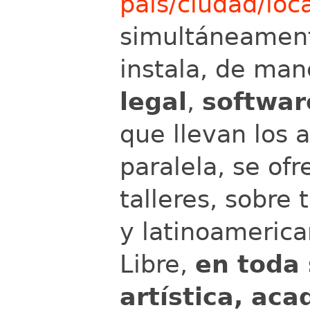
país/ciudad/loc
simultáneament
instala, de ma
legal
,
softwar
que llevan los 
paralela, se of
talleres, sobre 
y latinoamerica
Libre,
en toda
artística, ac