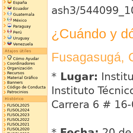
España
Ecuador
Guatemala
México
Paraguay
¿Cuándo y d
Perú
Uruguay
Venezuela
Atajos útiles
Fusagasugá, 
Cómo Ayudar
Coordinadores
Organización
*
Lugar:
Instit
Recursos
Material Gráfico
Banners
Instituto Técni
Código de Conducta
Patrocinios
Histórico
Carrera 6 # 16-
FLISOL2025
FLISOL2024
FLISOL2023
FLISOL2022
FLISOL2021
*
Fecha:
20 de 
FLISOL2020