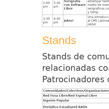
Serigrafía
estampar texti
2:00
3:30
con Software
medio de mar
pm
pm
Libre
serigraficos c
y Gimp.
Una introducci
3:30
4:30
Jokte!
al CMS Latino
pm
pm
Jokte!
Stands
Stands de comu
relacionadas co
Patrocinadores 
Comunidades/Colectivos/Organizacione
Red Fusa Libre/Red Espinal Libre
Ingenio Popular
Periódico Estudiantil KAOS