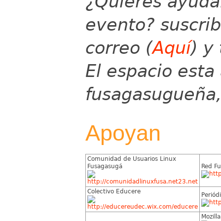
¿Quieres ayudar
evento? suscribe
correo (
Aquí
) y
El espacio esta
fusagasugueña
Apoyan
Comunidad de Usuarios Linux
Fusagasugá
Red Fu
Colectivo Educere
Periód
Mozill