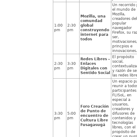
Un recorrido 
el mundo de
Mozilla,
Mozilla, una
creadores del
comundad
popular
1:00
2:30
global
navegador
pm
pm
construyendo
Firefox, su ra
internet para
ser,
todos
motivaciones
princpios e
innovaciones
El propósito
Redes Libres -
social,
2:30
3:30
Enlaces
contextualiza
pm
pm
Digitales con
y razón de se
Sentido Social
las redes libr
Un espacio p
reunir a todos
participantes
FLISoL, en
especial a
usuarios,
Foro Creación
creadores y
de Punto de
3:30
5:00
difusores de
encuentro de
pm
pm
contenidos y
Cultura Libre
tecnologías
Fusagasugá
libres, con el
propósito de
crear un pun