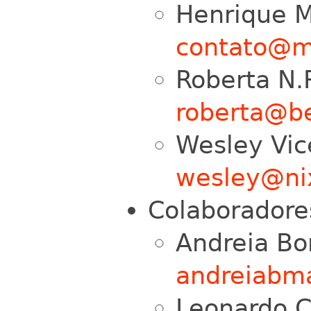
Henrique M
contato@m
Roberta N.
roberta@b
Wesley Vic
wesley@ni
Colaboradore
Andreia Bo
andreiabm
Leonardo C