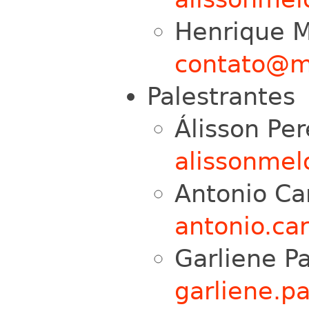
Henrique M
contato@m
Palestrantes
Álisson Per
alissonme
Antonio Car
antonio.ca
Garliene P
garliene.