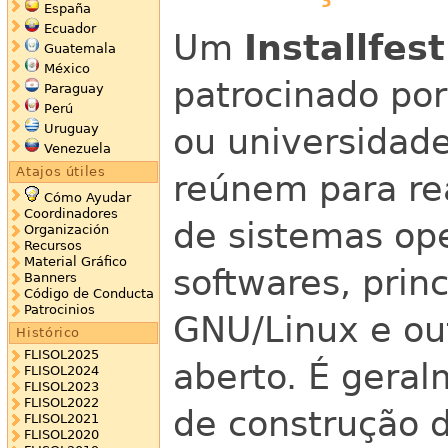
España
Ecuador
Um
Installfest
Guatemala
México
patrocinado po
Paraguay
Perú
ou universidad
Uruguay
Venezuela
Atajos útiles
reúnem para re
Cómo Ayudar
Coordinadores
de sistemas op
Organización
Recursos
Material Gráfico
softwares, prin
Banners
Código de Conducta
Patrocinios
GNU/Linux e ou
Histórico
FLISOL2025
aberto. É gera
FLISOL2024
FLISOL2023
FLISOL2022
de construção 
FLISOL2021
FLISOL2020