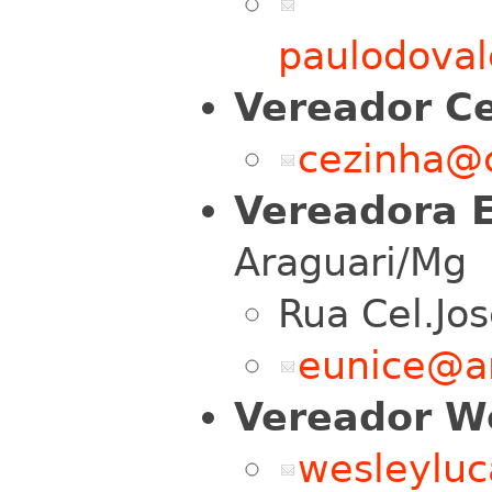
paulodova
Vereador C
cezinha@c
Vereadora 
Araguari/Mg
Rua Cel.Jos
eunice@ar
Vereador W
wesleyluc