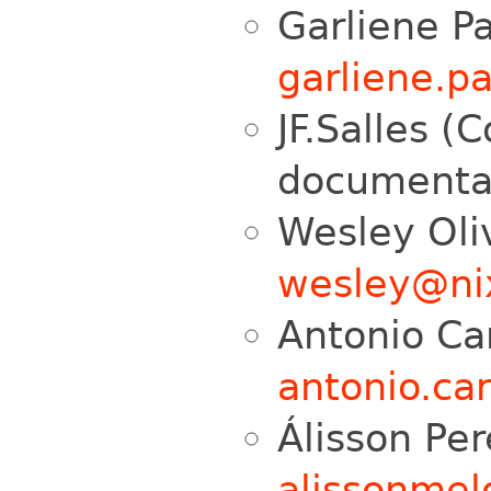
Garliene P
garliene.
JF.Salles (
documenta
Wesley Oli
wesley@ni
Antonio Car
antonio.ca
Álisson Per
alissonme