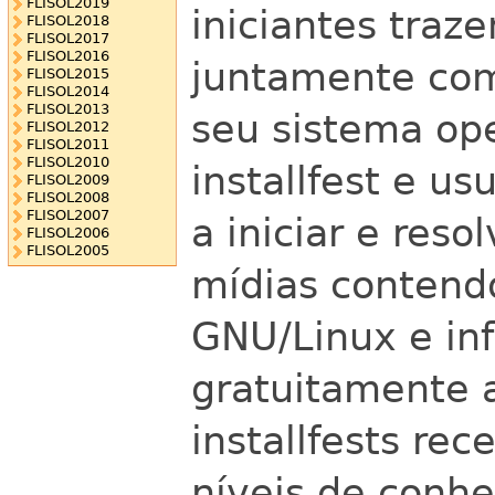
FLISOL2019
iniciantes tra
FLISOL2018
FLISOL2017
FLISOL2016
juntamente com
FLISOL2015
FLISOL2014
FLISOL2013
seu sistema ope
FLISOL2012
FLISOL2011
FLISOL2010
installfest e us
FLISOL2009
FLISOL2008
FLISOL2007
a iniciar e res
FLISOL2006
FLISOL2005
mídias contend
GNU/Linux e inf
gratuitamente a
installfests re
níveis de conhe