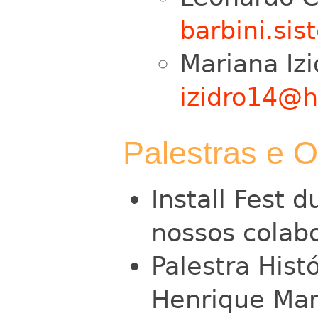
barbini.si
Mariana Izi
izidro14@h
Palestras e O
Install Fest 
nossos colab
Palestra Hist
Henrique Ma