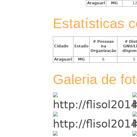
Araguari
MG
1
Estatísticas
# Pessoas
# Dis
Cidade
Estado
na
GNU/L
Organização
dispon
Araguari
MG
6
5
Galeria de fo