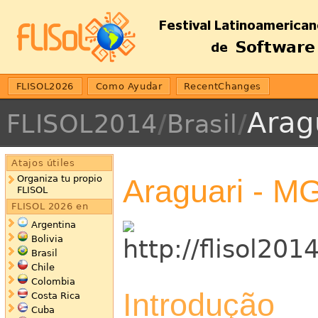
FLISOL2026
Como Ayudar
RecentChanges
Arag
FLISOL2014
/
Brasil
/
Atajos útiles
Araguari - M
Organiza tu propio
FLISOL
FLISOL 2026 en
Argentina
Bolivia
Brasil
Chile
Colombia
Introdução
Costa Rica
Cuba