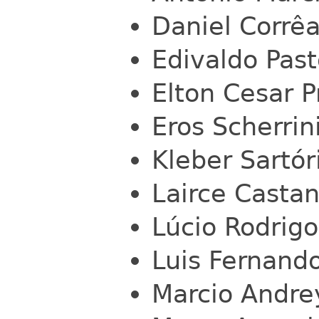
Daniel Corrê
Edivaldo Past
Elton Cesar 
Eros Scherri
Kleber Sartór
Lairce Castan
Lúcio Rodrig
Luis Fernando
Marcio Andrey