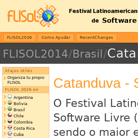
FLISOL2026
Como Ayudar
RecentChanges
Cata
FLISOL2014
/
Brasil
/
Atajos útiles
Catanduva - 
Organiza tu propio
FLISOL
FLISOL 2026 en
Argentina
O Festival Lati
Bolivia
Brasil
Software Livre 
Chile
Colombia
sendo o maior 
Costa Rica
Cuba