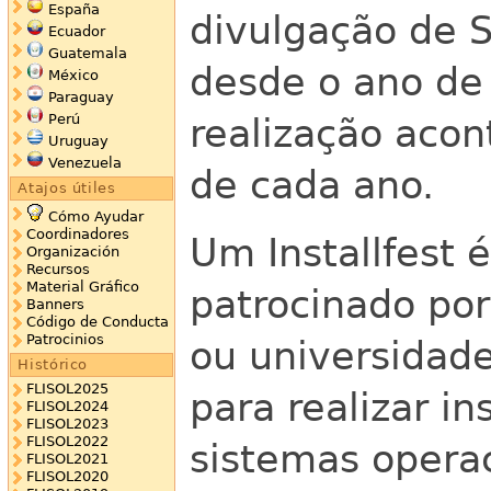
España
divulgação de S
Ecuador
Guatemala
desde o ano de
México
Paraguay
Perú
realização acon
Uruguay
Venezuela
de cada ano.
Atajos útiles
Cómo Ayudar
Coordinadores
Um Installfest
Organización
Recursos
Material Gráfico
patrocinado po
Banners
Código de Conducta
Patrocinios
ou universidad
Histórico
FLISOL2025
para realizar i
FLISOL2024
FLISOL2023
FLISOL2022
sistemas opera
FLISOL2021
FLISOL2020