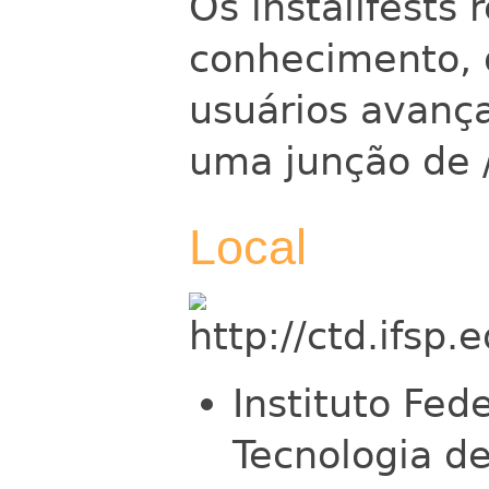
Os installfests
conhecimento, 
usuários avançad
uma junção de /i
Local
Instituto Fed
Tecnologia d