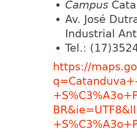
Campus
Cata
Av. José Dutr
Industrial An
Tel.: (17)352
https://maps.g
q=Catanduva+
+S%C3%A3o+Pa
BR&ie=UTF8&ll
+S%C3%A3o+P