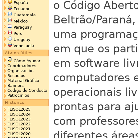
o Código Aberto
España
Ecuador
Guatemala
Beltrão/Paraná,
México
Paraguay
uma programação
Perú
Uruguay
em que os parti
Venezuela
Atajos útiles
em software liv
Cómo Ayudar
Coordinadores
Organización
computadores e
Recursos
Material Gráfico
Banners
operacionais li
Código de Conducta
Patrocinios
Histórico
prontas para aj
FLISOL2025
FLISOL2024
com professores
FLISOL2023
FLISOL2022
FLISOL2021
diferentes área
FLISOL2020