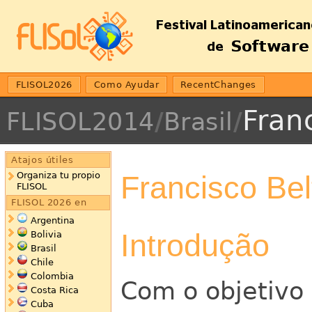
FLISOL2026
Como Ayudar
RecentChanges
Fran
FLISOL2014
/
Brasil
/
Atajos útiles
Francisco Bel
Organiza tu propio
FLISOL
FLISOL 2026 en
Argentina
Introdução
Bolivia
Brasil
Chile
Colombia
Com o objetivo 
Costa Rica
Cuba