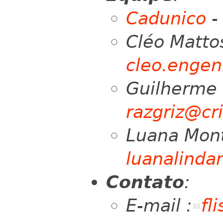
Cadunico
Cléo Matto
cleo.enge
Guilherme 
razgriz@cri
Luana Mont
luanalind
Contato
:
E-mail :
fl