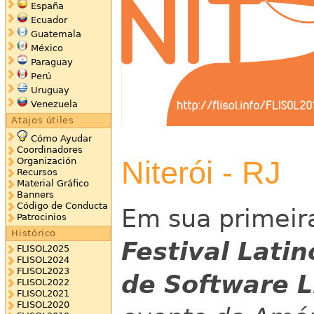
España
Ecuador
Guatemala
México
Paraguay
Perú
Uruguay
Venezuela
Atajos útiles
Cómo Ayudar
Coordinadores
Niterói - RJ
Organización
Recursos
Material Gráfico
Banners
Código de Conducta
Em sua primeir
Patrocinios
Histórico
Festival Lati
FLISOL2025
FLISOL2024
FLISOL2023
de Software L
FLISOL2022
FLISOL2021
FLISOL2020