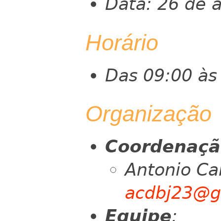
Data: 26 de a
Horário
Das 09:00 às
Organização
Coordenaçã
Antonio Ca
acdbj23@g
Equipe
: