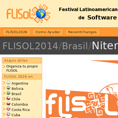
FLISOL2026
Como Ayudar
RecentChanges
Niter
FLISOL2014
/
Brasil
/
Atajos útiles
Organiza tu propio
FLISOL
FLISOL 2026 en
Argentina
Bolivia
Brasil
Chile
Colombia
Costa Rica
Cuba