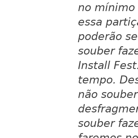
no mínimo 
essa partiç
poderão se
souber faze
Install Fes
tempo.
Des
não souber
desfragmen
souber faze
faremos no 