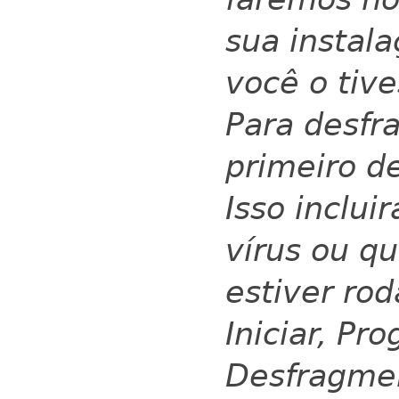
sua instal
você o tiv
Para desfr
primeiro d
Isso inclui
vírus ou q
estiver rod
Iniciar, Pr
Desfragmen