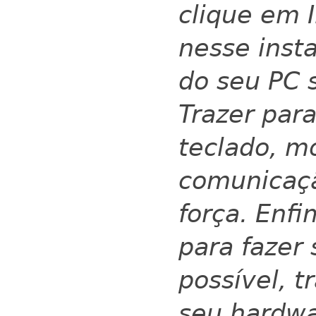
clique em I
nesse inst
do seu PC 
Trazer para
teclado, m
comunicaçã
força. Enfi
para fazer
possível, 
seu hardwa