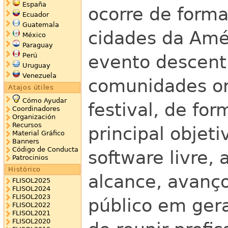
España
ocorre de form
Ecuador
Guatemala
cidades da Amér
México
Paraguay
Perú
evento descentr
Uruguay
Venezuela
comunidades or
Atajos útiles
Cómo Ayudar
festival, de fo
Coordinadores
Organización
Recursos
principal objet
Material Gráfico
Banners
Código de Conducta
software livre, 
Patrocinios
Histórico
alcance, avanç
FLISOL2025
FLISOL2024
FLISOL2023
público em ger
FLISOL2022
FLISOL2021
FLISOL2020