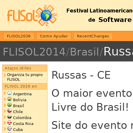
FLISOL2026
Como Ayudar
RecentChanges
Russ
FLISOL2014
/
Brasil
/
Atajos útiles
Russas - CE
Organiza tu propio
FLISOL
FLISOL 2026 en
O maior evento
Argentina
Bolivia
Livre do Brasil!
Brasil
Chile
Colombia
Site do evento 
Costa Rica
Cuba