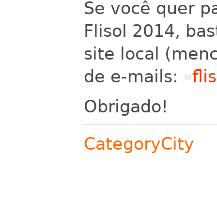
Se você quer pa
Flisol 2014, ba
site local (men
de e-mails:
fli
Obrigado!
CategoryCity