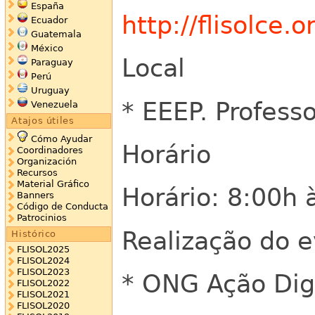
España
http://flisolce.o
Ecuador
Guatemala
México
Local
Paraguay
Perú
Uruguay
* EEEP. Profess
Venezuela
Atajos útiles
Cómo Ayudar
Horário
Coordinadores
Organización
Recursos
Material Gráfico
Horário: 8:00h 
Banners
Código de Conducta
Patrocinios
Realização do 
Histórico
FLISOL2025
FLISOL2024
FLISOL2023
* ONG Ação Digi
FLISOL2022
FLISOL2021
FLISOL2020