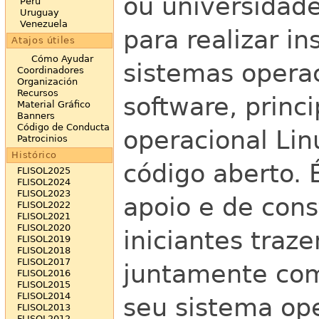
ou universidad
Perú
Uruguay
Venezuela
para realizar i
Atajos útiles
Cómo Ayudar
sistemas opera
Coordinadores
Organización
Recursos
software, princ
Material Gráfico
Banners
Código de Conducta
operacional Lin
Patrocinios
Histórico
código aberto.
FLISOL2025
FLISOL2024
FLISOL2023
apoio e de con
FLISOL2022
FLISOL2021
FLISOL2020
iniciantes tra
FLISOL2019
FLISOL2018
FLISOL2017
juntamente com
FLISOL2016
FLISOL2015
FLISOL2014
seu sistema ope
FLISOL2013
FLISOL2012