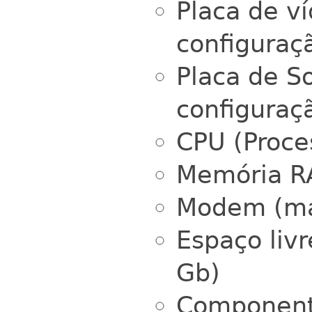
Placa de v
configuraç
Placa de S
configuraç
CPU (Proce
Memória 
Modem (mar
Espaço liv
Gb)
Componente