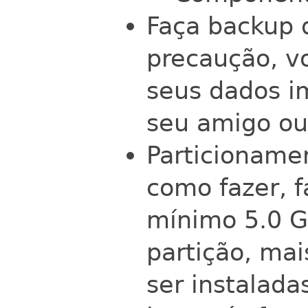
Faça backup 
precaução, v
seus dados i
seu amigo o
Particioname
como fazer, 
mínimo 5.0 G
partição, mai
ser instalada