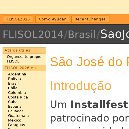
FLISOL2026
Como Ayudar
RecentChanges
SaoJ
FLISOL2014
/
Brasil
/
Atajos útiles
São José do 
Organiza tu propio
FLISOL
FLISOL 2026 en
Argentina
Bolivia
Introdução
Brasil
Chile
Colombia
Costa Rica
Um
Installfest
Cuba
España
Ecuador
patrocinado po
Guatemala
México
Paraguay