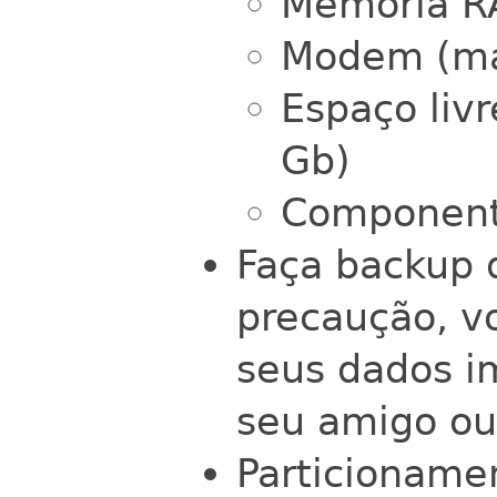
Memória 
Modem (mar
Espaço liv
Gb)
Componente
Faça backup 
precaução, v
seus dados i
seu amigo o
Particioname