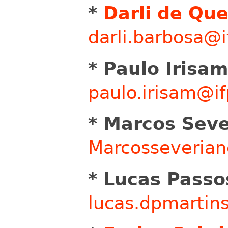
*
Darli de Qu
darli.barbosa@i
* Paulo Irisa
paulo.irisam@if
* Marcos Sev
Marcosseveria
* Lucas Passo
lucas.dpmarti