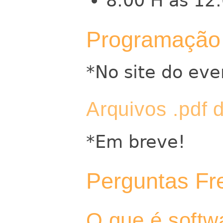
8:00 H às 12
Programação
*No site do ev
Arquivos .pdf 
*Em breve!
Perguntas Fr
O que é softwa