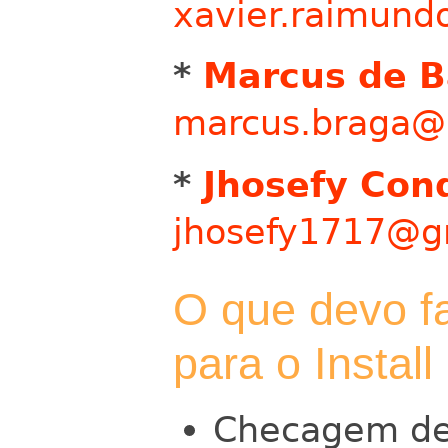
xavier.raimun
*
Marcus de B
marcus.braga@u
*
Jhosefy Con
jhosefy1717@g
O que devo f
para o Install
Checagem de