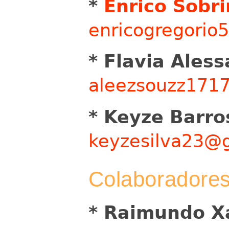
*
Enrico Sobr
enricogregori
* Flavia Ales
aleezsouzz171
* Keyze Barro
keyzesilva23@
Colaboradore
* Raimundo X