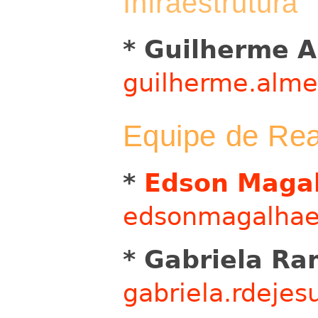
Infraestrutura
* Guilherme A
guilherme.alme
Equipe de Rea
*
Edson Maga
edsonmagalhae
* Gabriela Ra
gabriela.rdeje