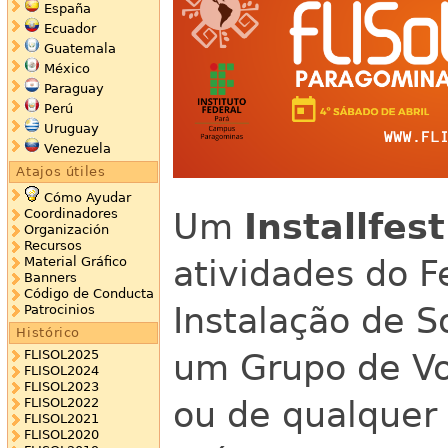
España
Ecuador
Guatemala
México
Paraguay
Perú
Uruguay
Venezuela
Atajos útiles
Cómo Ayudar
Um
Installfest
Coordinadores
Organización
Recursos
atividades do F
Material Gráfico
Banners
Código de Conducta
Instalação de S
Patrocinios
Histórico
um Grupo de Vo
FLISOL2025
FLISOL2024
FLISOL2023
ou de qualquer 
FLISOL2022
FLISOL2021
FLISOL2020