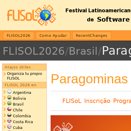
FLISOL2026
Como Ayudar
RecentChanges
Para
FLISOL2026
/
Brasil
/
Atajos útiles
Paragominas 
Organiza tu propio
FLISOL
FLISOL 2026 en
Argentina
Bolivia
FLISoL
Inscrição
Progr
Brasil
Chile
Colombia
Costa Rica
Cuba