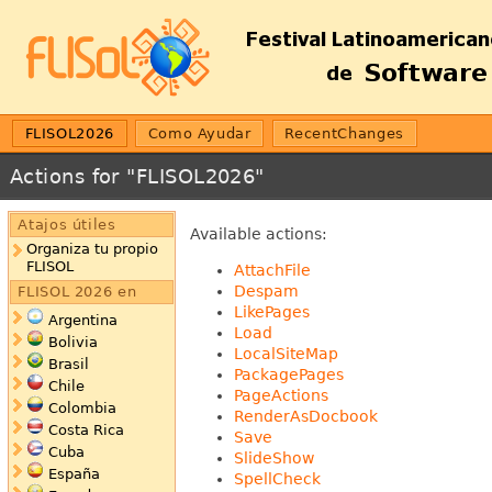
FLISOL2026
Como Ayudar
RecentChanges
Actions for "FLISOL2026"
Atajos útiles
Available actions:
Organiza tu propio
FLISOL
AttachFile
Despam
FLISOL 2026 en
LikePages
Argentina
Load
Bolivia
LocalSiteMap
Brasil
PackagePages
Chile
PageActions
Colombia
RenderAsDocbook
Costa Rica
Save
Cuba
SlideShow
España
SpellCheck