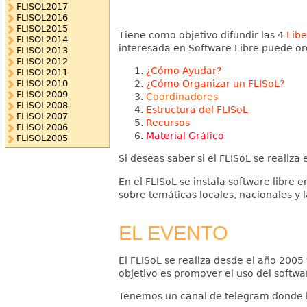
FLISOL2017
FLISOL2016
FLISOL2015
Tiene como objetivo difundir las 4
Libe
FLISOL2014
interesada en Software Libre puede org
FLISOL2013
FLISOL2012
¿Cómo Ayudar?
FLISOL2011
¿Cómo Organizar un FLISoL?
FLISOL2010
FLISOL2009
Coordinadores
FLISOL2008
Estructura del FLISoL
FLISOL2007
Recursos
FLISOL2006
Material Gráfico
FLISOL2005
Si deseas saber si el FLISoL se realiza 
En el FLISoL se instala software libre 
sobre temáticas locales, nacionales y 
EL EVENTO
El FLISoL se realiza desde el año 2005
objetivo es promover el uso del softwar
Tenemos un canal de telegram donde lo